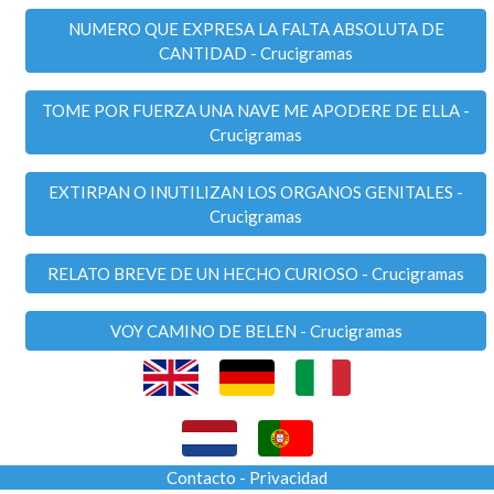
NUMERO QUE EXPRESA LA FALTA ABSOLUTA DE
CANTIDAD - Crucigramas
TOME POR FUERZA UNA NAVE ME APODERE DE ELLA -
Crucigramas
EXTIRPAN O INUTILIZAN LOS ORGANOS GENITALES -
Crucigramas
RELATO BREVE DE UN HECHO CURIOSO - Crucigramas
VOY CAMINO DE BELEN - Crucigramas
Contacto
-
Privacidad