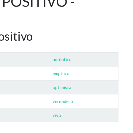
a POSITIVO -
ositivo
auténtico
empírico
optimista
verdadero
vivo